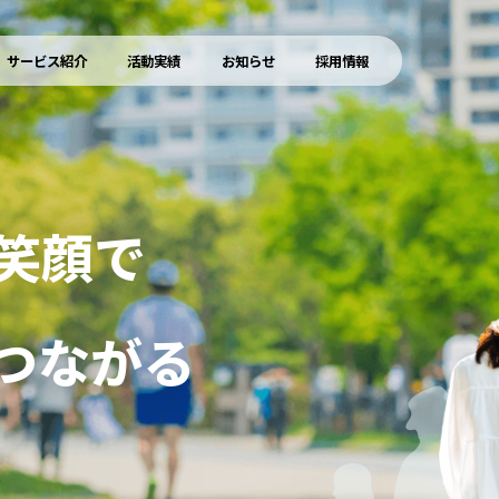
7
7
0
サービス紹介
活動実績
お知らせ
採用情報
8
8
1
9
9
2
笑顔で
笑顔で
0
0
3
つながる
つながる
1
1
4
2
2
5