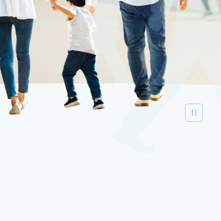
9
0
3
8
4
0
1
4
9
5
1
2
5
0
6
2
3
6
1
7
0
3
4
7
2
8
1
4
5
8
3
9
2