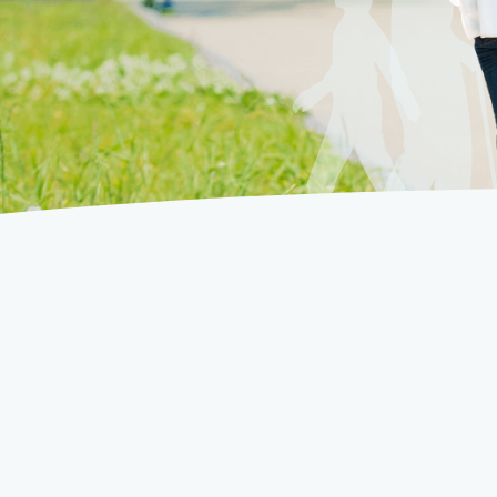
3
3
6
4
4
7
5
5
8
6
6
9
7
7
0
8
8
1