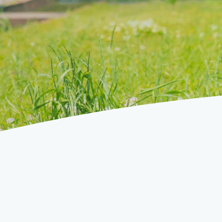
9
0
0
1
1
2
2
3
3
4
4
5