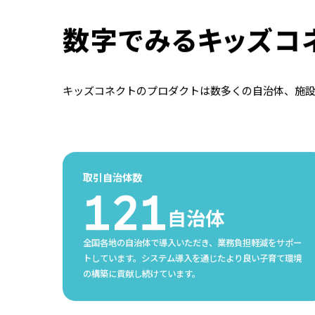
7
8
7
数字でみるキッズコ
8
9
8
9
0
9
キッズコネクトのプロダクトは数多くの自治体、施設
0
1
0
取引自治体数
121自治体
1
2
1
自治体
全国各地の自治体で導入いただき、業務負担軽減をサポー
トしています。システム導入を通じたより良い子育て環境
の構築に貢献し続けています。