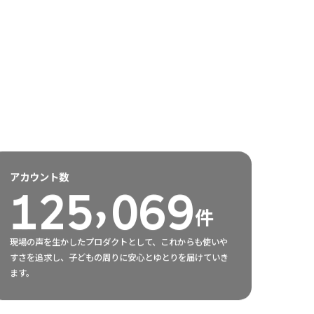
7
8
1
6
2
5
8
9
2
7
3
6
9
0
3
8
4
7
0
1
4
9
5
8
アカウント数
125069件
,
1
2
5
0
6
9
件
現場の声を生かしたプロダクトとして、これからも使いや
すさを追求し、子どもの周りに安心とゆとりを届けていき
ます。