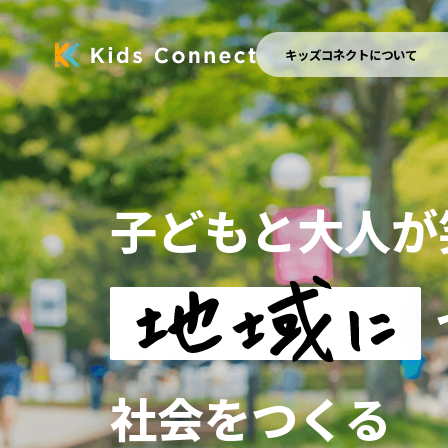
3
キッズコネクトについて
4
5
子どもと大人が
子どもと大人が
6
7
8
社会をつくる
社会をつくる