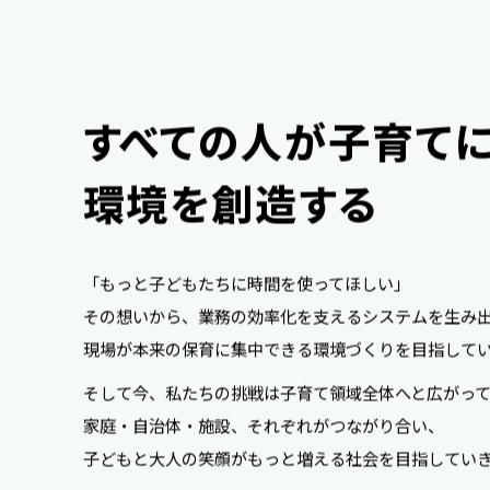
9
9
2
0
0
3
すべての人が子育て
1
1
4
環境を創造する
2
2
5
0
「もっと子どもたちに時間を使ってほしい」
その想いから、業務の効率化を支えるシステムを生み
3
3
6
1
現場が本来の保育に集中できる環境づくりを目指して
そして今、私たちの挑戦は子育て領域全体へと広がって
4
4
7
2
家庭・自治体・施設、それぞれがつながり合い、
子どもと大人の笑顔がもっと増える社会を目指してい