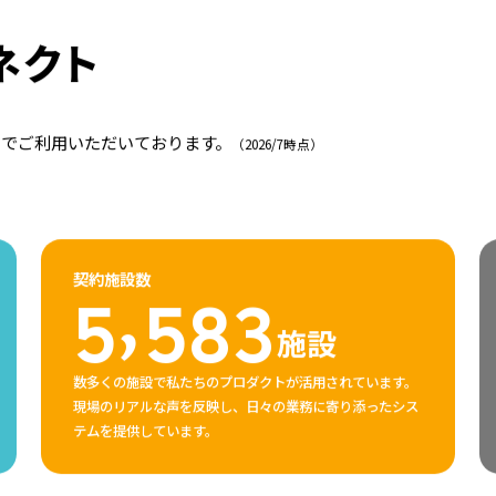
1
1
4
9
ネクト
2
2
5
0
3
3
6
1
でご利用いただいております。
（2026/7時点）
4
4
7
2
契約施設数
5583施設
,
5
5
8
3
施設
数多くの施設で私たちのプロダクトが活用されています。
現場のリアルな声を反映し、日々の業務に寄り添ったシス
テムを提供しています。