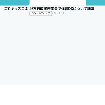
議会」にてキッズコネ
地方行政実務学会で保育DXについて講演
更新：2026.6.29
2025.1.14
コンサルティング