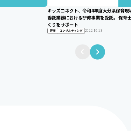
キッズコネクト、令和4年度大分県保育現
委託業務における研修事業を受託。 保育
くりをサポート
更新：2026.6.29
2022.10.13
研修
コンサルティング