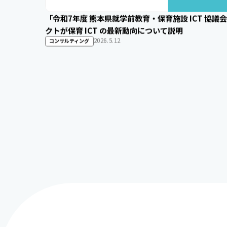
「令和7年度 熊本県就学前教育・保育施設 ICT 協
クトが保育 ICT の最新動向について説明
更新：2026.6.29
2026.5.12
コンサルティング